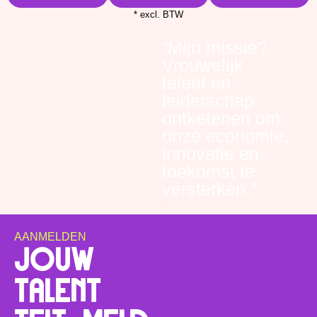
* excl. BTW
“Mijn missie?
Vrouwelijk
talent en
leiderschap
ontketenen om
onze economie,
innovatie en
toekomst te
versterken.”
-Manon Pijnenburg
AANMELDEN
JOUW
TALENT