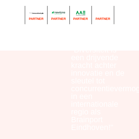
PARTNER
PARTNER
PARTNER
PARTNER
"Diversiteit is
een drijvende
kracht achter
innovatie en de
sleutel tot
concurrentievermo
in een
internationale
regio als
Brainport
Eindhoven!"
– Astrid van Deelen van