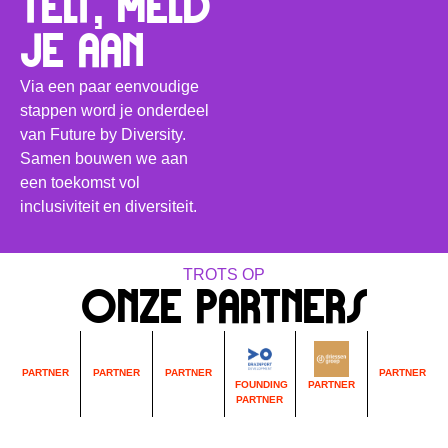
TELT, MELD
JE AAN
Via een paar eenvoudige
stappen word je onderdeel
van Future by Diversity.
Samen bouwen we aan
een toekomst vol
inclusiviteit en diversiteit.
TROTS OP
ONZE PARTNERS
PARTNER
PARTNER
PARTNER
PARTNER
PARTNER
FOUNDING
PARTNER