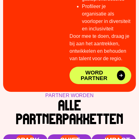
Profileer je
organisatie als
voorloper in diversiteit
en inclusiviteit
Door mee te doen, draag je
bij aan het aantrekken,
ontwikkelen en behouden
van talent voor de regio.
WORD
PARTNER
PARTNER WORDEN
ALLE
PARTNERPAKKETTEN