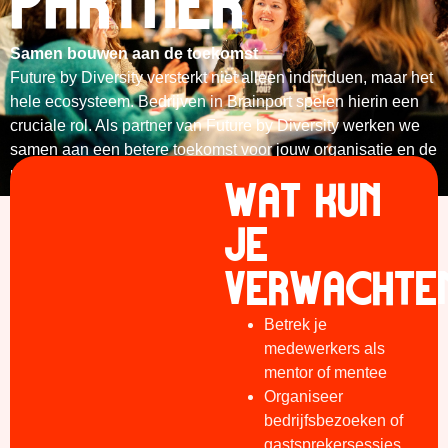
PARTNER
Samen bouwen aan de toekomst
Future by Diversity versterkt niet alleen individuen, maar het
hele ecosysteem. Bedrijven in Brainport spelen hierin een
cruciale rol. Als partner van Future by Diversity werken we
samen aan een betere toekomst voor jouw organisatie en de
regio.
WAT KUN
JE
VERWACHTE
Betrek je
medewerkers als
mentor of mentee
Organiseer
bedrijfsbezoeken of
gastsprekersessies