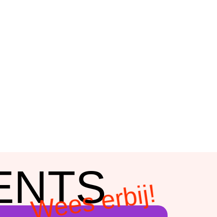
N?
die werkt aan een
m graag met die van
ENTS