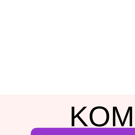
V
Meld je binnenko
toekomst waarin jo
KOM