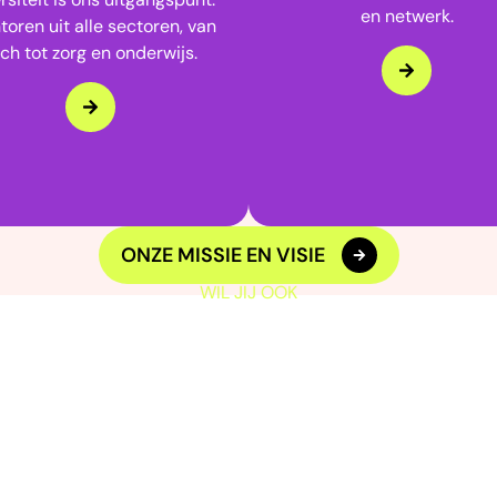
en netwerk.
oren uit alle sectoren, van
ch tot zorg en onderwijs.
ONZE MISSIE EN VISIE
WIL JIJ OOK
OEIEN EN
NETWER