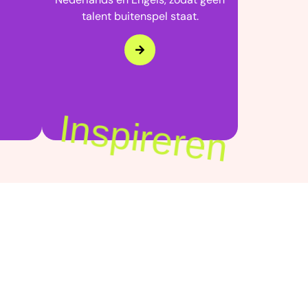
talent buitenspel staat.
 JE
K