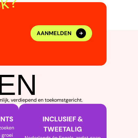
AANMELDEN
OEN
lijk, verdiepend en toekomstgericht.
ENTS
INCLUSIEF &
ezoeken
TWEETALIG
 groei
Nederlands én Engels, zodat geen