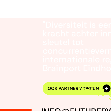
"Diversiteit is e
kracht achter in
sleutel tot
concurrentiever
internationale re
Brainport Eindho
– Astrid van Deelen van Brainport D
OOK PARTNER WORDEN