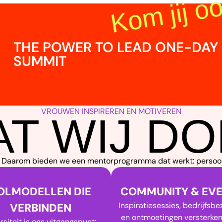
THE POWER TO LEAD ONE-DAY
SUMMIT
VROUWEN INSPIREREN EN MOTIVEREN
T WIJ D
en. Daarom bieden we een mentorprogramma dat werkt: persoon
OLMODELLEN DIE
COMMUNITY & EV
Inspiratiesessies, bedrijfsb
VERBINDEN
en ontmoetingen versterken
rsiteit is ons uitgangspunt: