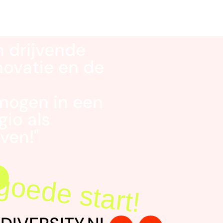
en drijvende
novatie en de
mogen in een
gio als
ven!"
evelopment